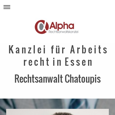
K a n z l e i f ü r A r b e i t s
r e c h t i n E s s e n
Rechtsanwalt Chatoupis